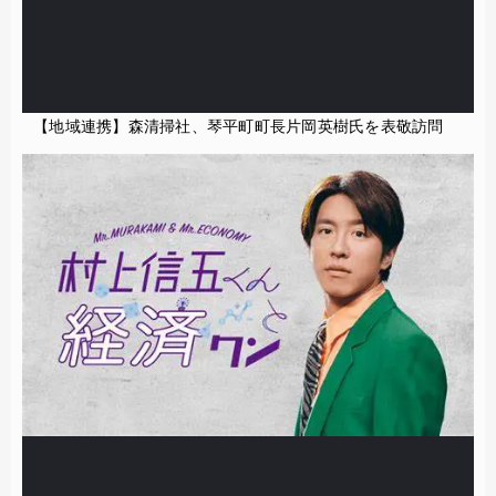
【地域連携】森清掃社、琴平町町長片岡英樹氏を表敬訪問