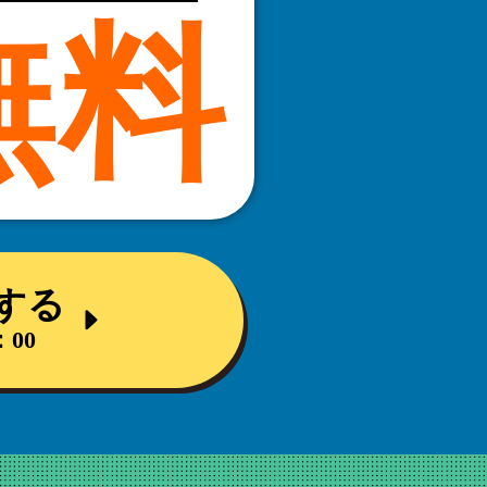
無料
する
：00